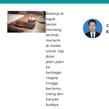
Bekerja di
kapal
pesiar
C
memang
K
terlihat
menarik
di media
sosial. Gaji
dolar,
jalan-jalan
ke
berbagai
negara,
hingga
bertemu
orang dari
banyak
budaya