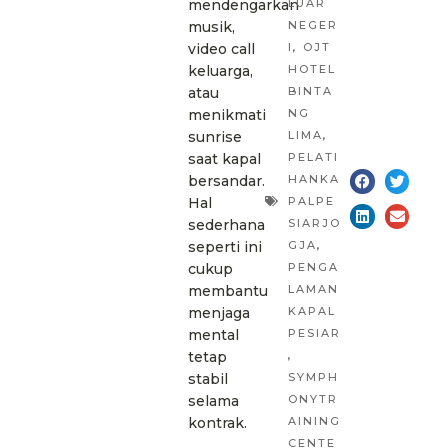
LUAR
mendengarkan
NEGER
musik,
I
,
OJT
video call
HOTEL
keluarga,
BINTA
atau
NG
menikmati
LIMA
,
sunrise
PELATI
saat kapal
HANKA
bersandar.
PALPE
Hal
SIARJO
sederhana
GJA
,
seperti ini
PENGA
cukup
LAMAN
membantu
KAPAL
menjaga
PESIAR
mental
,
tetap
SYMPH
stabil
ONYTR
selama
AINING
kontrak.
CENTE