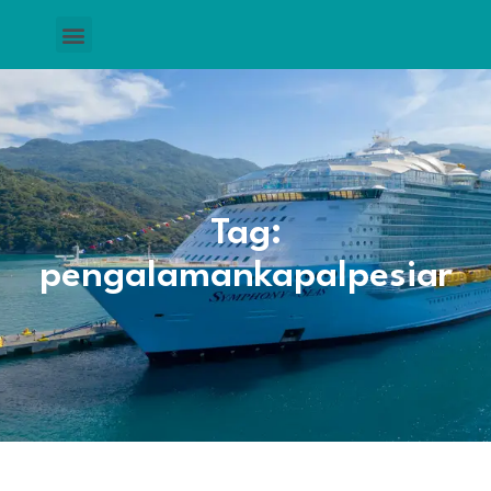
Tag:
pengalamankapalpesiar