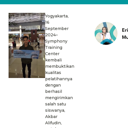
Yogyakarta,
16
September
Er
2024–
Mu
Symphony
Training
Center
kembali
membuktikan
kualitas
pelatihannya
dengan
berhasil
mengirimkan
salah satu
siswanya,
Akbar
Alifudin,