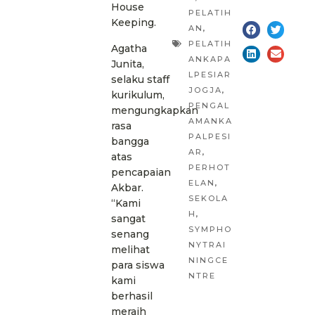
House
PELATIH
Keeping.
AN
,
PELATIH
Agatha
ANKAPA
Junita,
LPESIAR
selaku staff
JOGJA
,
kurikulum,
PENGAL
mengungkapkan
AMANKA
rasa
PALPESI
bangga
AR
,
atas
PERHOT
pencapaian
ELAN
,
Akbar.
SEKOLA
“Kami
H
,
sangat
SYMPHO
senang
NYTRAI
melihat
NINGCE
para siswa
NTRE
kami
berhasil
meraih