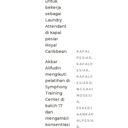
untuk
bekerja
sebagai
Laundry
Attendant
di kapal
pesiar
Royal
Caribbean.
KAPAL
PESIAR
,
Akbar
KAPALP
Alifudin
ESIAR
,
mengikuti
KAPALP
pelatihan di
ESIARSI
Symphony
NGGAHI
Training
NDOESI
Center di
A
,
batch 17
PEKERJ
dan
AANKAP
mengambil
ALPESIA
konsentrasi
R
,