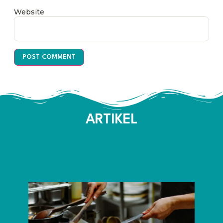
Website
ARTIKEL