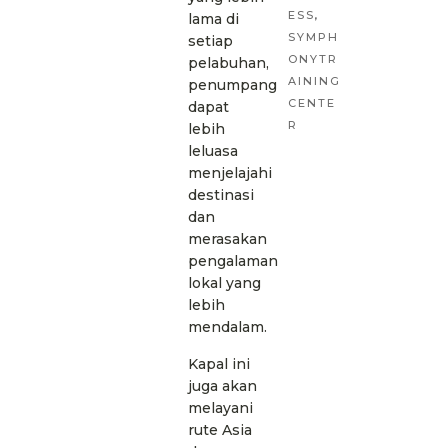
ESS
,
lama di
SYMPH
setiap
ONYTR
pelabuhan,
AINING
penumpang
CENTE
dapat
R
lebih
leluasa
menjelajahi
destinasi
dan
merasakan
pengalaman
lokal yang
lebih
mendalam.
Kapal ini
juga akan
melayani
rute Asia