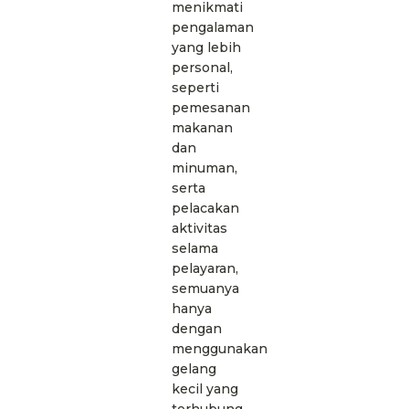
menikmati
pengalaman
yang lebih
personal,
seperti
pemesanan
makanan
dan
minuman,
serta
pelacakan
aktivitas
selama
pelayaran,
semuanya
hanya
dengan
menggunakan
gelang
kecil yang