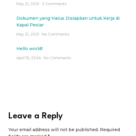
May 21, 2021
2 Comments
Dokumen yang Harus Disiapkan untuk Kerja di
Kapal Pesiar
May 21, 2021
No Comments
Hello world!
April 19, 2024
No Comments
Leave a Reply
Your email address will not be published.
Required