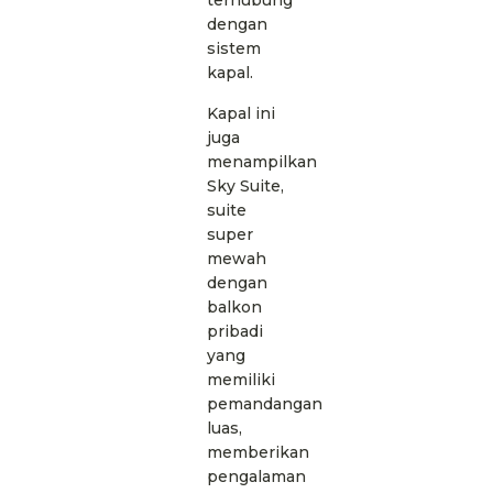
terhubung
dengan
sistem
kapal.
Kapal ini
juga
menampilkan
Sky Suite,
suite
super
mewah
dengan
balkon
pribadi
yang
memiliki
pemandangan
luas,
memberikan
pengalaman