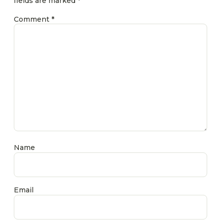
fields are marked
*
Comment
*
Name
Email