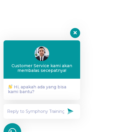
Customer Service kami akan
membalas secepatnya!
Hi, apakah ada yang bisa
kami bantu?