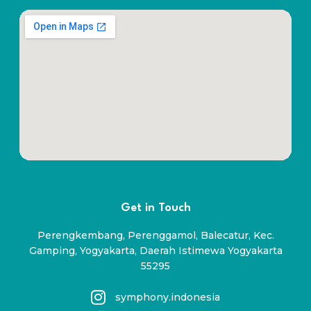
Get in Touch
Perengkembang, Perenggamol, Balecatur, Kec.
Gamping, Yogyakarta, Daerah Istimewa Yogyakarta
55295
symphony.indonesia