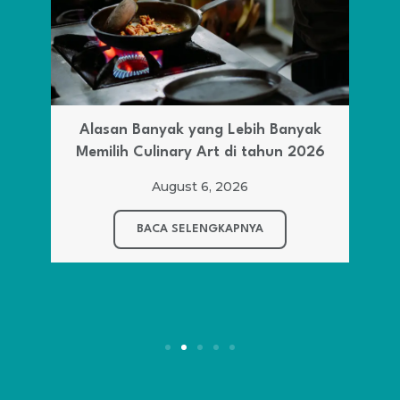
Alasan Banyak yang Lebih Banyak
Memilih Culinary Art di tahun 2026
August 6, 2026
BACA SELENGKAPNYA