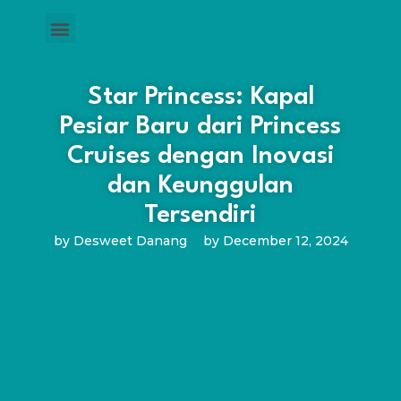
Star Princess: Kapal
Pesiar Baru dari Princess
Cruises dengan Inovasi
dan Keunggulan
Tersendiri
by
Desweet Danang
by
December 12, 2024