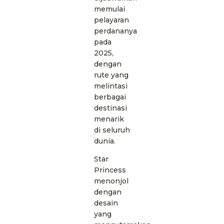
memulai
pelayaran
perdananya
pada
2025,
dengan
rute yang
melintasi
berbagai
destinasi
menarik
di seluruh
dunia.
Star
Princess
menonjol
dengan
desain
yang