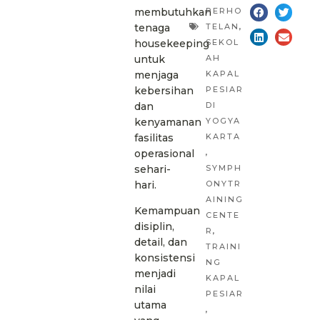
membutuhkan
PERHO
tenaga
TELAN
,
housekeeping
SEKOL
untuk
AH
menjaga
KAPAL
kebersihan
PESIAR
dan
DI
kenyamanan
YOGYA
fasilitas
KARTA
operasional
,
sehari-
SYMPH
hari.
ONYTR
AINING
Kemampuan
CENTE
disiplin,
R
,
detail, dan
TRAINI
konsistensi
NG
menjadi
KAPAL
nilai
PESIAR
utama
,