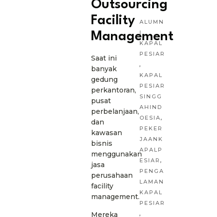
Outsourcing
Facility
ALUMN
I
Management
KAPAL
PESIAR
Saat ini
,
banyak
KAPAL
gedung
PESIAR
perkantoran,
SINGG
pusat
AHIND
perbelanjaan,
OESIA
,
dan
PEKER
kawasan
JAANK
bisnis
APALP
menggunakan
ESIAR
,
jasa
PENGA
perusahaan
LAMAN
facility
KAPAL
management.
PESIAR
Mereka
,