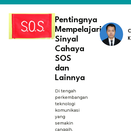
Pentingnya
Mempelajari
C
Sinyal
K
Cahaya
SOS
dan
Lainnya
Di tengah
perkembangan
teknologi
komunikasi
yang
semakin
canggih,