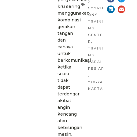
,
kru sering
SYMPH
menggunakan
ONY
kombinasi
TRAINI
gerakan
NG
tangan
CENTE
dan
R
,
cahaya
TRAINI
untuk
NG
berkomunikasi
KAPAL
ketika
PESIAR
suara
,
tidak
YOGYA
dapat
KARTA
terdengar
akibat
angin
kencang
atau
kebisingan
mesin.