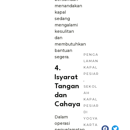
menandakan
kapal
sedang
mengalami
kesulitan
dan
membutuhkan
bantuan
PENGA
segera.
LAMAN
4.
KAPAL
PESIAR
Isyarat
,
Tangan
SEKOL
AH
dan
KAPAL
Cahaya
PESIAR
DI
Dalam
YOGYA
operasi
KARTA
penyelamatan,