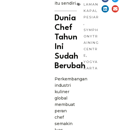
itu sendiri.
LAMAN
KAPAL
Dunia
PESIAR
,
Chef
SYMPH
Tahun
ONYTR
AINING
Ini
CENTR
Sudah
E
,
YOGYA
Berubah
KARTA
Perkembangan
industri
kuliner
global
membuat
peran
chef
semakin
luas.