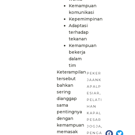
Kemampuan
komunikasi
Kepemimpinan
Adaptasi
terhadap
tekanan
Kemampuan
bekerja
dalam
tim
Keterampilan
PEKER
tersebut
JAANK
bahkan
APALP
sering
ESIAR
,
dianggap
PELATI
sama
HAN
pentingnya
KAPAL
dengan
PESAR
kemampuan
JOGJA
,
memasak
PENGA