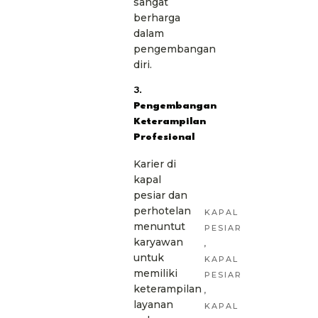
sangat
berharga
dalam
pengembangan
diri.
3.
Pengembangan
Keterampilan
Profesional
Karier di
kapal
pesiar dan
perhotelan
KAPAL
menuntut
PESIAR
karyawan
,
untuk
KAPAL
memiliki
PESIAR
keterampilan
,
layanan
KAPAL