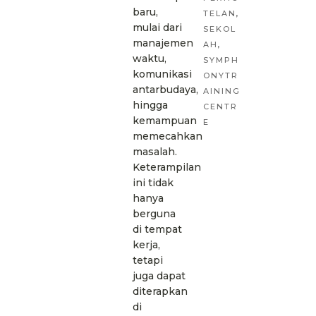
baru,
TELAN
,
mulai dari
SEKOL
manajemen
AH
,
waktu,
SYMPH
komunikasi
ONYTR
antarbudaya,
AINING
hingga
CENTR
kemampuan
E
memecahkan
masalah.
Keterampilan
ini tidak
hanya
berguna
di tempat
kerja,
tetapi
juga dapat
diterapkan
di