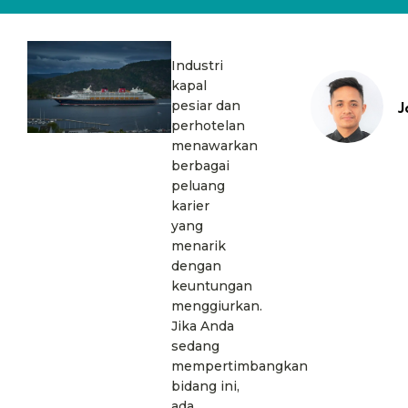
Industri
kapal
pesiar dan
J
perhotelan
menawarkan
berbagai
peluang
karier
yang
menarik
dengan
keuntungan
menggiurkan.
Jika Anda
sedang
mempertimbangkan
bidang ini,
ada