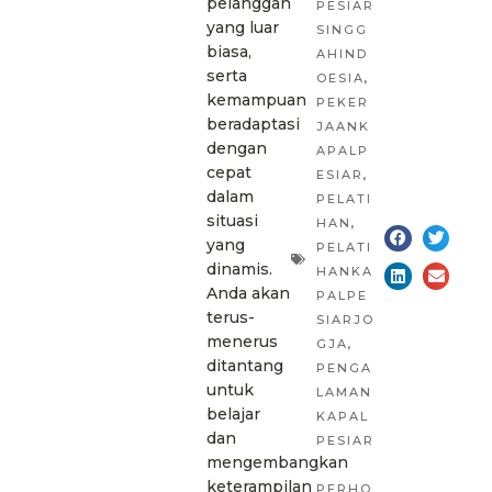
pelanggan
PESIAR
yang luar
SINGG
biasa,
AHIND
serta
OESIA
,
kemampuan
PEKER
beradaptasi
JAANK
dengan
APALP
cepat
ESIAR
,
dalam
PELATI
situasi
HAN
,
yang
PELATI
dinamis.
HANKA
Anda akan
PALPE
terus-
SIARJO
menerus
GJA
,
ditantang
PENGA
untuk
LAMAN
belajar
KAPAL
dan
PESIAR
mengembangkan
,
keterampilan
PERHO