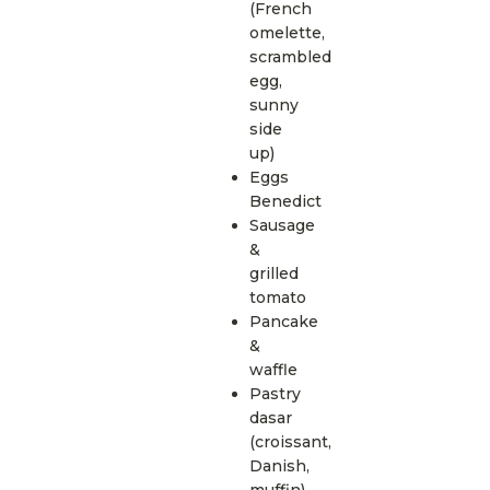
(French
omelette,
scrambled
egg,
sunny
side
up)
Eggs
Benedict
Sausage
&
grilled
tomato
Pancake
&
waffle
Pastry
dasar
(croissant,
Danish,