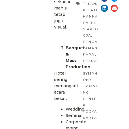
sekadar
TELAN
,
manis,
PELATI
tetapi
HANKA
juga
PALPE
visual.
SIARJO
GJA
,
PENGA
Banquet
LAMAN
&
KAPAL
Mass
PESIAR
Production
,
Hotel
SYMPH
sering
ONY
menangani
TRAINI
acara
NG
besar:
CENTE
R
,
Wedding
YOGYA
Seminar
KARTA
Corporate
event