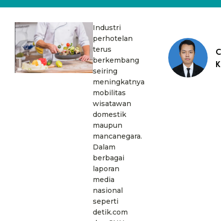
Industri
perhotelan
terus
C
berkembang
K
seiring
meningkatnya
mobilitas
wisatawan
domestik
maupun
mancanegara.
Dalam
berbagai
laporan
media
nasional
seperti
detik.com