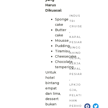
Harus
Dikuasai:
INDUS
Sponge
TRI
cake
CRUISE
Butter
,
cake
KAPAL
Mousse
PESIAR
Pudding
SINGG
Tiramisu
AHIND
Cheesecake
OESIA
,
Chocolate
KERJA
tempering
KAPAL
Untuk
PESIAR
hotel
,
bintang
LPKJO
empat
GJA
,
dan lima,
PELATI
dessert
HAN
bukan
PERHO