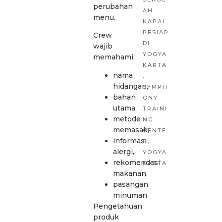
perubahan
AH
menu.
KAPAL
PESIAR
Crew
DI
wajib
YOGYA
memahami:
KARTA
nama
,
hidangan,
SYMPH
bahan
ONY
utama,
TRAINI
metode
NG
memasak,
CENTE
informasi
R
,
alergi,
YOGYA
rekomendasi
KARTA
makanan,
pasangan
minuman.
Pengetahuan
produk