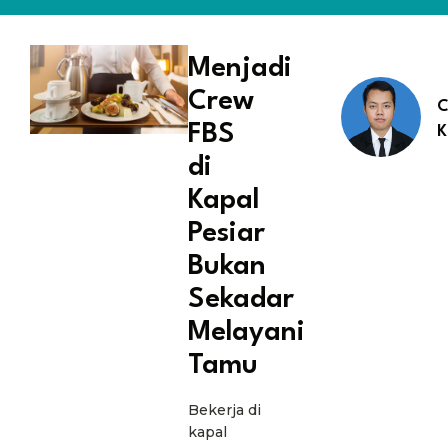
Menjadi
Crew
C
FBS
K
di
Kapal
Pesiar
Bukan
Sekadar
Melayani
Tamu
Bekerja di
kapal