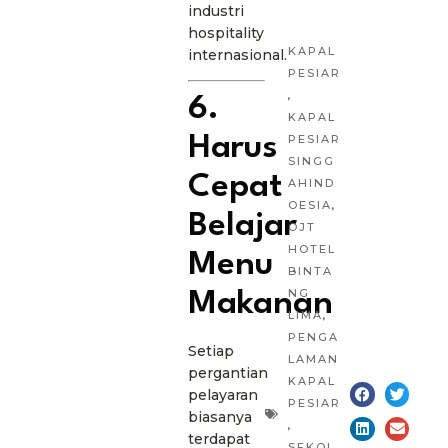
industri
hospitality
KAPAL
internasional.
PESIAR
,
6.
KAPAL
PESIAR
Harus
SINGG
Cepat
AHIND
OESIA
,
Belajar
OJT
HOTEL
Menu
BINTA
NG
Makanan
LIMA
,
PENGA
Setiap
LAMAN
pergantian
KAPAL
pelayaran
PESIAR
biasanya
,
terdapat
SEKOL