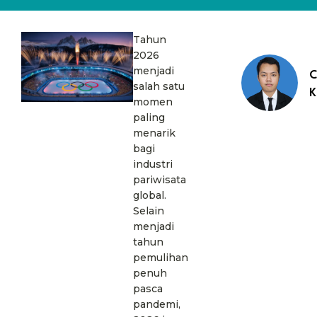
Tahun
2026
menjadi
C
salah satu
K
momen
paling
menarik
bagi
industri
pariwisata
global.
Selain
menjadi
tahun
pemulihan
penuh
pasca
pandemi,