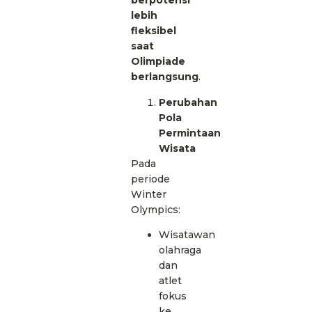
berpotensi
lebih
fleksibel
saat
Olimpiade
berlangsung
.
Perubahan
Pola
Permintaan
Wisata
Pada
periode
Winter
Olympics:
Wisatawan
olahraga
dan
atlet
fokus
ke