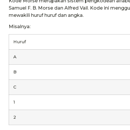
Kode Morse merupakan sistem pengkodean alfabe
Samuel F. B. Morse dan Alfred Vail. Kode ini menggun
mewakili huruf huruf dan angka.
Misalnya:
Huruf
A
B
C
1
2