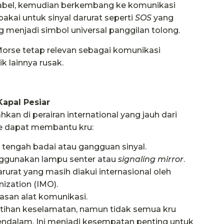
abel, kemudian berkembang ke komunikasi
pakai untuk sinyal darurat seperti
SOS
yang
 yang menjadi simbol universal panggilan tolong.
orse tetap relevan sebagai komunikasi
k lainnya rusak.
apal Pesiar
hkan di perairan international yang jauh dari
se dapat membantu kru:
 tengah badai atau gangguan sinyal.
nggunakan lampu senter atau
signaling mirror
.
at yang masih diakui internasional oleh
nization (IMO).
asan alat komunikasi.
tihan keselamatan, namun tidak semua kru
dalam. Ini menjadi kesempatan penting untuk