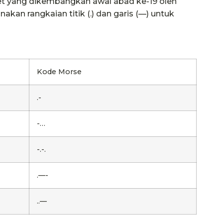
t yang dikembangkan awal abad ke-19 oleh
akan rangkaian titik (.) dan garis (—) untuk
Kode Morse
.-
-…
-.-.
.—-
..—