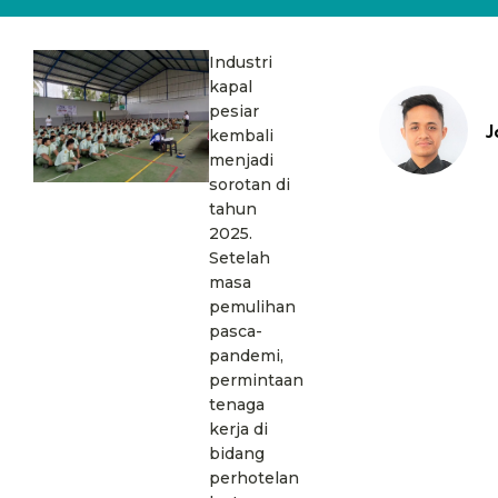
Industri
kapal
pesiar
J
kembali
menjadi
sorotan di
tahun
2025.
Setelah
masa
pemulihan
pasca-
pandemi,
permintaan
tenaga
kerja di
bidang
perhotelan