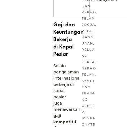
HAN
PERHO
TELAN
Gaji dan
JOGJA
,
PELATI
Keuntungan
HANM
Bekerja
URAH
,
di Kapal
PELUA
Pesiar
NG
KERJA
,
Selain
PERHO
pengalaman
TELAN
,
internasional,
SYMPH
bekerja di
ONY
kapal
TRAINI
pesiar
NG
juga
CENTE
menawarkan
R
,
gaji
SYMPH
kompetitif
ONYTR