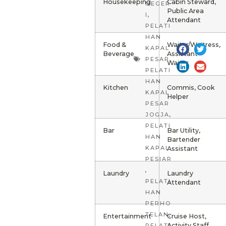
Housekeeping
Cabin Steward,
NEGER
Public Area
I
,
Attendant
PELATI
HAN
Food &
Waiter/Waitress,
KAPAL
Beverage
Assistant
PESAR
,
Waiter
PELATI
HAN
Kitchen
Commis, Cook
KAPAL
Helper
PESAR
JOGJA
,
PELATI
Bar
Bar Utility,
HAN
Bartender
KAPAL
Assistant
PESIAR
,
Laundry
Laundry
PELATI
Attendant
HAN
PERHO
TELAN
,
Entertainment
Cruise Host,
Activity Staff
PELATI