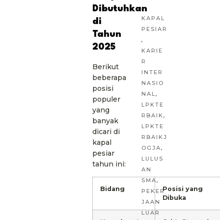
,
Dibutuhkan
KAPAL
di
PESIAR
Tahun
,
2025
KARIE
R
Berikut
INTER
beberapa
NASIO
posisi
NAL
,
populer
LPKTE
yang
RBAIK
,
banyak
LPKTE
dicari di
RBAIKJ
kapal
OGJA
,
pesiar
LULUS
tahun ini:
AN
SMA
,
Bidang
Posisi yang
PEKER
Dibuka
JAAN
LUAR