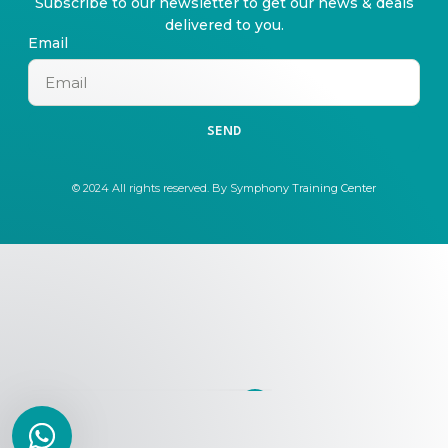
Subscribe to our newsletter to get our news & deals
delivered to you.
Email
SEND
© 2024 All rights reserved. By Symphony Training Center
Customer Service kami akan
membalas secepatnya!
Hi, apakah ada yang bisa
kami bantu?