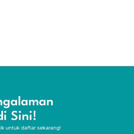
engalaman
i Sini!
lik untuk daftar sekarang!