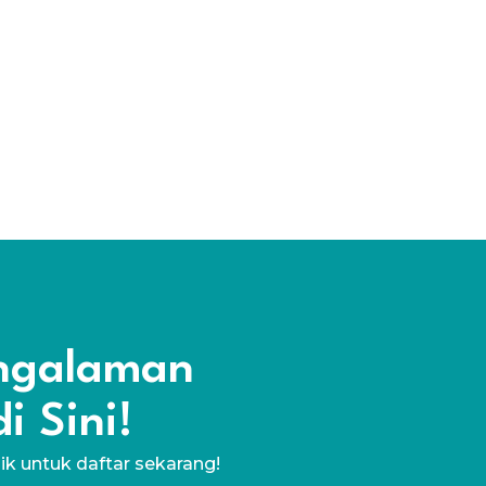
engalaman
i Sini!
lik untuk daftar sekarang!