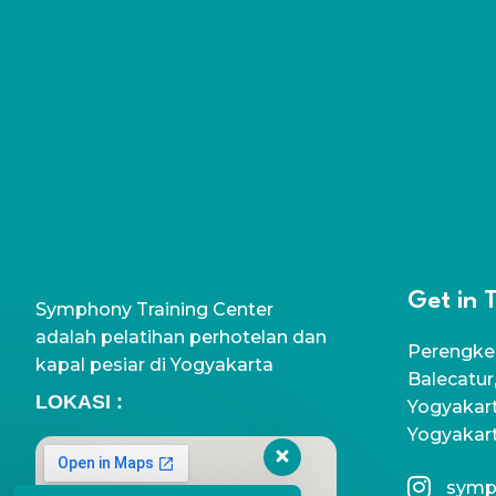
Get in 
Symphony Training Center
adalah pelatihan perhotelan dan
Perengke
kapal pesiar di Yogyakarta
Balecatur
LOKASI :
Yogyakart
Yogyakar
symp