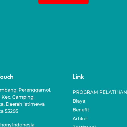
Touch
Link
mbang, Perenggamol,
PROGRAM PELATIHAN
, Kec. Gamping,
Biaya
a, Daerah Istimewa
Benefit
ta 55295
Artikel
hony.indonesia