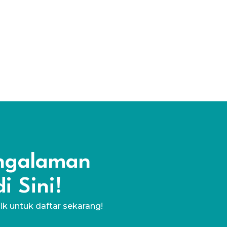
engalaman
i Sini!
lik untuk daftar sekarang!