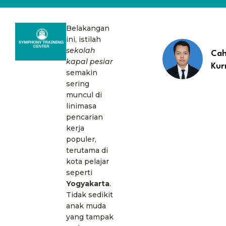
Belakangan
ini, istilah
sekolah
Ca
kapal pesiar
Kur
semakin
sering
muncul di
linimasa
pencarian
kerja
populer,
terutama di
kota pelajar
seperti
Yogyakarta
.
Tidak sedikit
anak muda
yang tampak