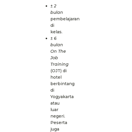
±
2
bulan
pembelajaran
di
kelas.
±
6
bulan
On The
Job
Training
(OJT) di
hotel
berbintang
di
Yogyakarta
atau
luar
negeri.
Peserta
juga