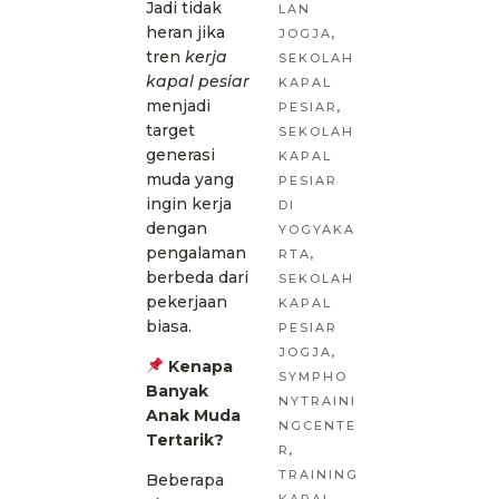
Jadi tidak
LAN
heran jika
JOGJA
,
tren
kerja
SEKOLAH
kapal pesiar
KAPAL
menjadi
PESIAR
,
target
SEKOLAH
generasi
KAPAL
muda yang
PESIAR
ingin kerja
DI
dengan
YOGYAKA
pengalaman
RTA
,
berbeda dari
SEKOLAH
pekerjaan
KAPAL
biasa.
PESIAR
JOGJA
,
Kenapa
SYMPHO
Banyak
NYTRAINI
Anak Muda
NGCENTE
Tertarik?
R
,
TRAINING
Beberapa
KAPAL