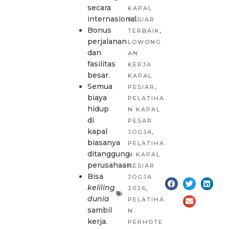
secara
KAPAL
internasional.
PESIAR
Bonus
TERBAIK
,
perjalanan
LOWONG
dan
AN
fasilitas
KERJA
besar.
KAPAL
Semua
PESIAR
,
biaya
PELATIHA
hidup
N KAPAL
di
PESAR
kapal
JOGJA
,
biasanya
PELATIHA
ditanggung
N KAPAL
perusahaan.
PESIAR
Bisa
JOGJA
keliling
2026
,
dunia
PELATIHA
sambil
N
kerja.
PERHOTE