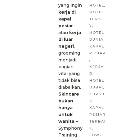
yang ingin
HOTEL
,
kerja di
HOTEL
kapal
TURKE
pesiar
Y
,
atau
kerja
HOTEL
di luar
DUNIA
,
negeri
,
KAPAL
grooming
PESIAR
menjadi
,
bagian
KERJA
vital yang
DI
tidak bisa
HOTEL
diabaikan.
DUBAI
,
Skincare
KURSU
bukan
S
hanya
KAPAL
untuk
PESIAR
wanita
–
TERBAI
Symphony
K
,
Training
LOWO