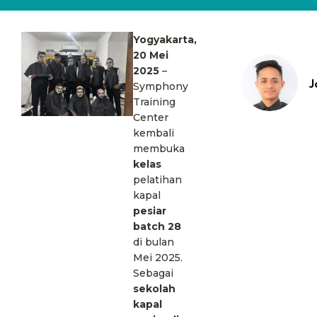
Yogyakarta,
20 Mei
2025
–
J
Symphony
Training
Center
kembali
membuka
kelas
pelatihan
kapal
pesiar
batch 28
di bulan
Mei 2025.
Sebagai
sekolah
kapal