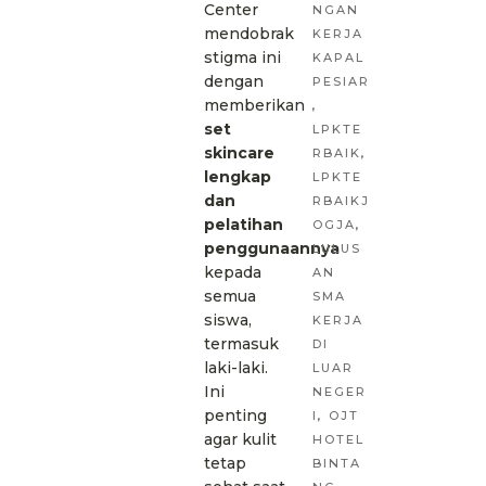
Center
NGAN
mendobrak
KERJA
stigma ini
KAPAL
dengan
PESIAR
memberikan
,
set
LPKTE
skincare
RBAIK
,
lengkap
LPKTE
dan
RBAIKJ
pelatihan
OGJA
,
penggunaannya
LULUS
kepada
AN
semua
SMA
siswa,
KERJA
termasuk
DI
laki-laki.
LUAR
Ini
NEGER
penting
I
,
OJT
agar kulit
HOTEL
tetap
BINTA