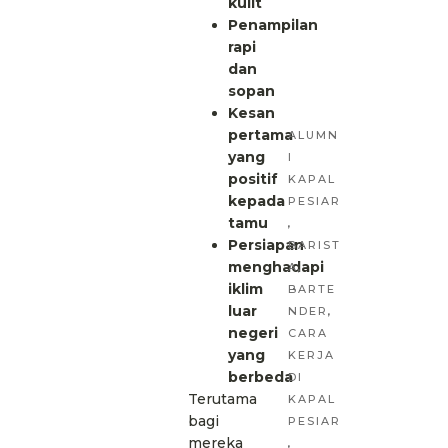
kulit
Penampilan
rapi
dan
sopan
Kesan
pertama
ALUMN
yang
I
positif
KAPAL
kepada
PESIAR
tamu
,
Persiapan
BARIST
menghadapi
A
,
iklim
BARTE
luar
NDER
,
negeri
CARA
yang
KERJA
berbeda
DI
Terutama
KAPAL
bagi
PESIAR
mereka
,