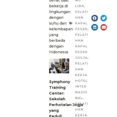
sehat saat
NG
bekerja di
LIMA
,
lingkungan
PELATI
dengan
HAN
suhu dan
KAPAL
kelembapan
PESAR
,
yang
PELATI
berbeda
HAN
dengan
KAPAL
Indonesia.
PESAR
JOGJA
,
PELATI
HAN
KERJA
HOTEL
Symphony
INTER
Training
NASIO
Center:
NAL
,
Sekolah
PELATI
Perhotelan
Jogja
HAN
yang
KERJA
Peduli