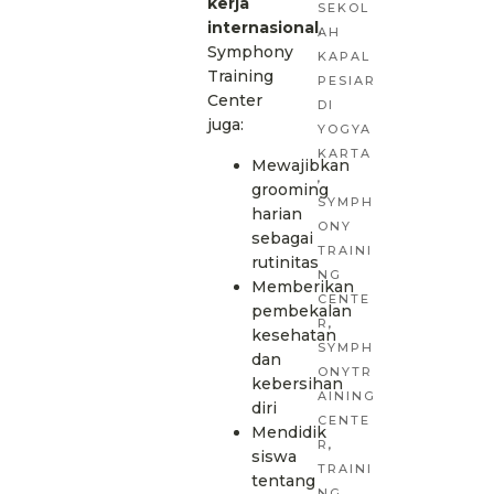
kerja
SEKOL
internasional
,
AH
Symphony
KAPAL
Training
PESIAR
Center
DI
juga:
YOGYA
KARTA
Mewajibkan
,
grooming
SYMPH
harian
ONY
sebagai
TRAINI
rutinitas
NG
Memberikan
CENTE
pembekalan
R
,
kesehatan
SYMPH
dan
ONYTR
kebersihan
AINING
diri
CENTE
Mendidik
R
,
siswa
TRAINI
tentang
NG