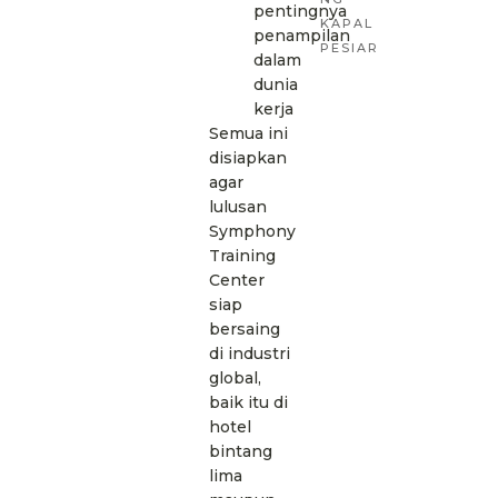
pentingnya
KAPAL
penampilan
PESIAR
dalam
dunia
kerja
Semua ini
disiapkan
agar
lulusan
Symphony
Training
Center
siap
bersaing
di industri
global,
baik itu di
hotel
bintang
lima