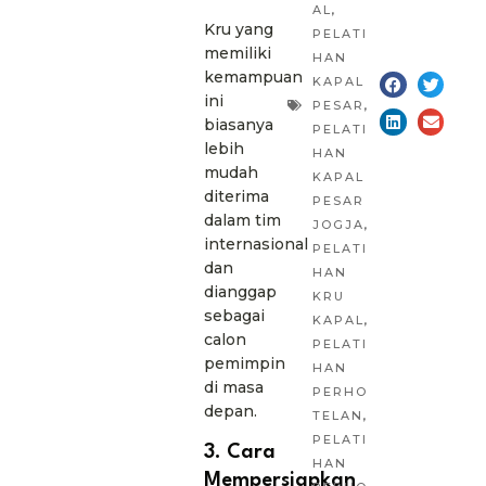
AL
,
Kru yang
PELATI
memiliki
HAN
kemampuan
KAPAL
ini
PESAR
,
biasanya
PELATI
lebih
HAN
mudah
KAPAL
diterima
PESAR
dalam tim
JOGJA
,
internasional
PELATI
dan
HAN
dianggap
KRU
sebagai
KAPAL
,
calon
PELATI
pemimpin
HAN
di masa
PERHO
depan.
TELAN
,
PELATI
3. Cara
HAN
Mempersiapkan