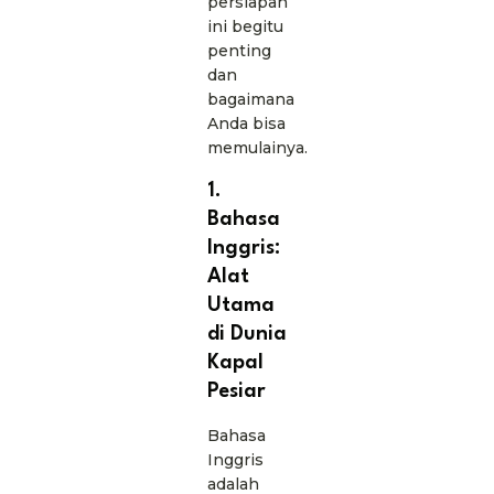
persiapan
ini begitu
penting
dan
bagaimana
Anda bisa
memulainya.
1.
Bahasa
Inggris:
Alat
Utama
di Dunia
Kapal
Pesiar
Bahasa
Inggris
adalah