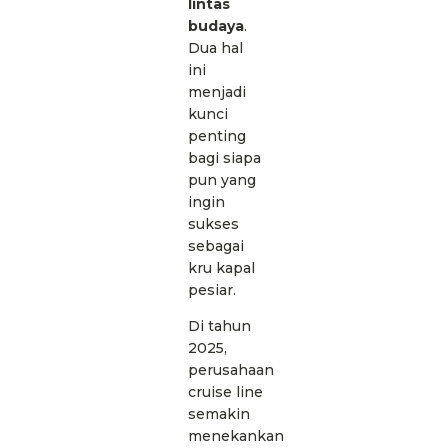
lintas
budaya
.
Dua hal
ini
menjadi
kunci
penting
bagi siapa
pun yang
ingin
sukses
sebagai
kru kapal
pesiar.
Di tahun
2025,
perusahaan
cruise line
semakin
menekankan