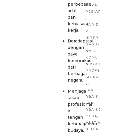
perbedaan
KAPAL
adat
PESIAR
dan
,
kebiasaan
KARIE
kerja.
R
INTER
Beradaptasi
NASIO
dengan
NAL
,
gaya
KOMU
komunikasi
NIKASI
dari
PROFE
berbagai
SIONA
negara.
L
,
LPKTE
Menjaga
RBAIK
,
sikap
LPKTE
profesional
RBAIKJ
di
OGJA
,
tengah
MULTIK
keberagaman
ULTUR
budaya.