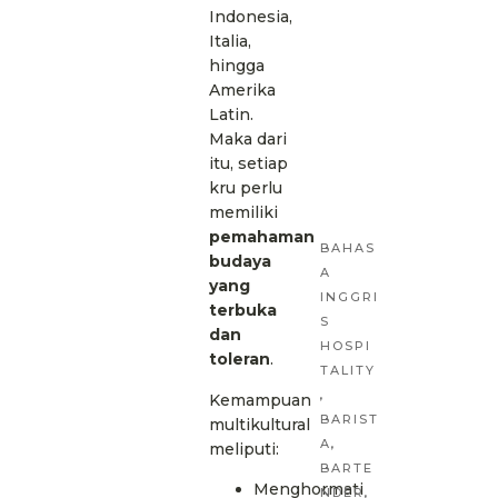
Indonesia,
Italia,
hingga
Amerika
Latin.
Maka dari
itu, setiap
kru perlu
memiliki
pemahaman
BAHAS
budaya
A
yang
INGGRI
terbuka
S
dan
HOSPI
toleran
.
TALITY
,
Kemampuan
BARIST
multikultural
A
,
meliputi:
BARTE
Menghormati
NDER
,