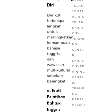
PERHO
Diri
TELAN
JOGJA
,
Berikut
PERHO
beberapa
TELAN
,
langkah
SYMPH
untuk
ONY
meningkatkan
TRAINI
kemampuan
NG
bahasa
CENTE
Inggris
R
,
dan
SYMPH
wawasan
ONYTR
multikultural
AINING
sebelum
CENTE
berangkat:
R
,
TRAINI
a. Ikuti
NG
Pelatihan
KAPAL
Bahasa
PESIAR
Inggris