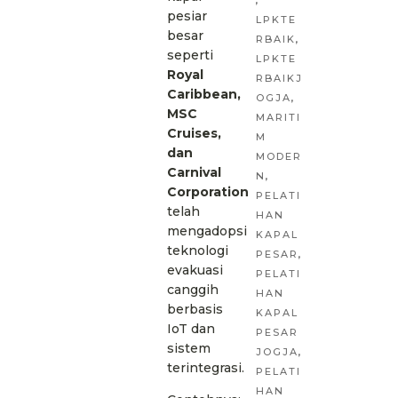
,
pesiar
LPKTE
besar
RBAIK
,
seperti
LPKTE
Royal
RBAIKJ
Caribbean,
OGJA
,
MSC
MARITI
Cruises,
M
dan
MODER
Carnival
N
,
Corporation
PELATI
telah
HAN
mengadopsi
KAPAL
teknologi
PESAR
,
evakuasi
PELATI
canggih
HAN
berbasis
KAPAL
IoT dan
PESAR
sistem
JOGJA
,
terintegrasi.
PELATI
HAN