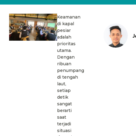
Keamanan
di kapal
pesiar
J
adalah
prioritas
utama.
Dengan
ribuan
penumpang
di tengah
laut,
setiap
detik
sangat
berarti
saat
terjadi
situasi