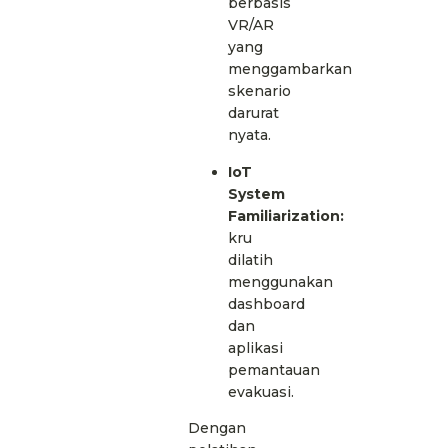
berbasis
VR/AR
yang
menggambarkan
skenario
darurat
nyata.
IoT
System
Familiarization:
kru
dilatih
menggunakan
dashboard
dan
aplikasi
pemantauan
evakuasi.
Dengan