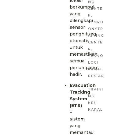
lokasi
NG
berkumpul
CENTE
yang
R
,
dilengkapi
SYMPH
sensor
ONYTR
penghitung
AINING
otomatis
CENTE
untuk
R
,
memastikan
TEKNO
semua
LOGI
penumpang
KAPAL
hadir.
PESIAR
,
Evacuation
TRAINI
Tracking
NG
System
KRU
(ETS)
KAPAL
–
sistem
yang
memantau