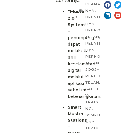
Contohnya:
KEAMA
NAN
,
“Muster
PELATI
2.0”
HAN
System
PERHO
–
TELAN
,
penumpang
PELATI
dapat
HAN
melakukan
PERHO
drill
TELAN
keselamatan
JOGJA
,
digital
PERHO
melalui
TELAN
,
aplikasi
SAFET
sebelum
Y
keberangkatan.
TRAINI
Smart
NG
,
Muster
SYMPH
Stations
ONY
–
TRAINI