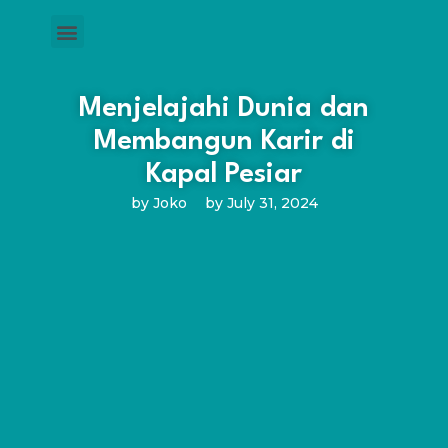
Menjelajahi Dunia dan
Membangun Karir di
Kapal Pesiar
by
Joko
by
July 31, 2024