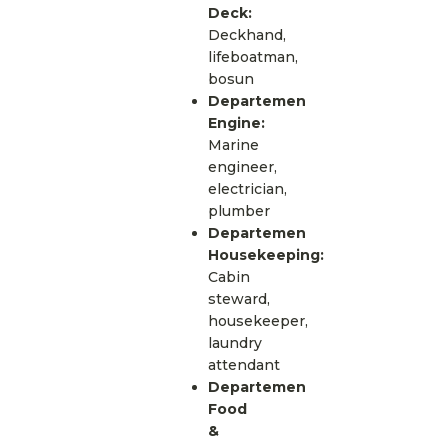
Deck:
Deckhand,
lifeboatman,
bosun
Departemen
Engine:
Marine
engineer,
electrician,
plumber
Departemen
Housekeeping:
Cabin
steward,
housekeeper,
laundry
attendant
Departemen
Food
&