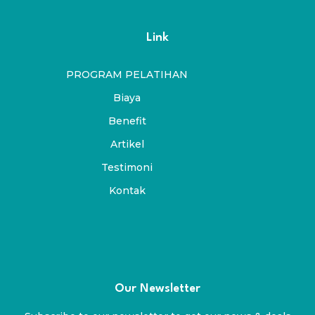
Link
PROGRAM PELATIHAN
Biaya
Benefit
Artikel
Testimoni
Kontak
Our Newsletter