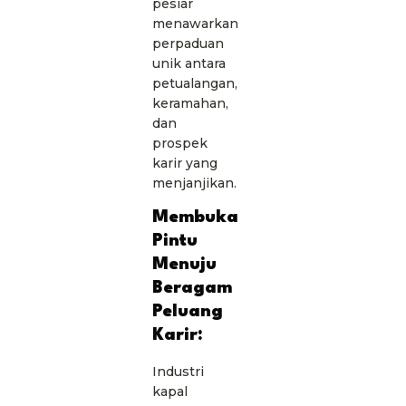
pesiar
menawarkan
perpaduan
unik antara
petualangan,
keramahan,
dan
prospek
karir yang
menjanjikan.
Membuka
Pintu
Menuju
Beragam
Peluang
Karir:
Industri
kapal