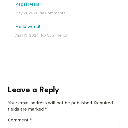
Kapal Pesiar
May 21, 2021
No Comments
Hello world!
April 19, 2024
No Comments
Leave a Reply
Your email address will not be published.
Required
fields are marked
*
Comment
*