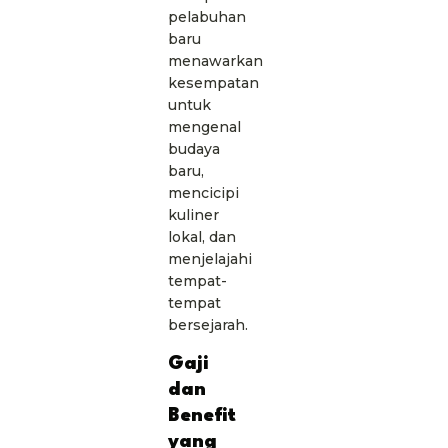
pelabuhan
baru
menawarkan
kesempatan
untuk
mengenal
budaya
baru,
mencicipi
kuliner
lokal, dan
menjelajahi
tempat-
tempat
bersejarah.
Gaji
dan
Benefit
yang