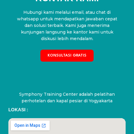
Hubungi kami melalui email, atau chat di
whatsapp untuk mendapatkan jawaban cepat
dan solusi terbaik. Kami juga menerima
kunjungan langsung ke kantor kami untuk
diskusi lebih mendalam.
KONSULTASI GRATIS
Symphony Training Center adalah pelatihan
perhotelan dan kapal pesiar di Yogyakarta
LOKASI :