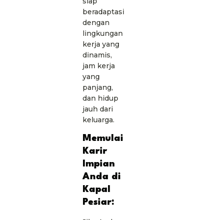
siap
beradaptasi
dengan
lingkungan
kerja yang
dinamis,
jam kerja
yang
panjang,
dan hidup
jauh dari
keluarga.
Memulai
Karir
Impian
Anda di
Kapal
Pesiar: