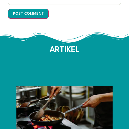
ARTIKEL