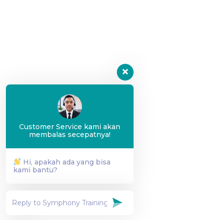
Customer Service kami akan
membalas secepatnya!
Hi, apakah ada yang bisa
kami bantu?