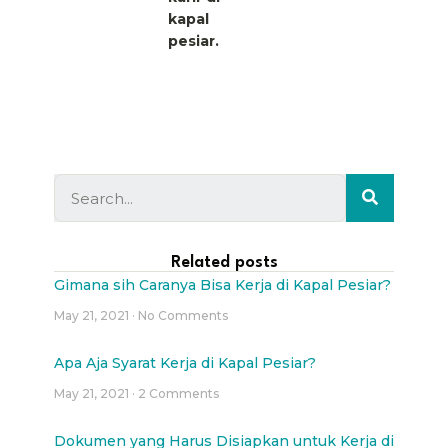
kapal
pesiar.
Related posts
Gimana sih Caranya Bisa Kerja di Kapal Pesiar?
May 21, 2021
No Comments
Apa Aja Syarat Kerja di Kapal Pesiar?
May 21, 2021
2 Comments
Dokumen yang Harus Disiapkan untuk Kerja di