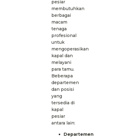
pesiar
membutuhkan
berbagai
macam
tenaga
profesional
untuk
mengoperasikan
kapal dan
melayani
para tamu.
Beberapa
departemen
dan posisi
yang
tersedia di
kapal
pesiar
antara lain:
Departemen