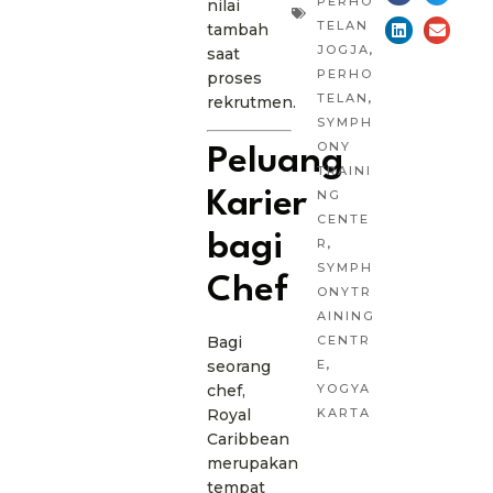
PERHO
nilai
TELAN
tambah
JOGJA
,
saat
PERHO
proses
TELAN
,
rekrutmen.
SYMPH
ONY
Peluang
TRAINI
NG
Karier
CENTE
bagi
R
,
SYMPH
Chef
ONYTR
AINING
CENTR
Bagi
E
,
seorang
YOGYA
chef,
KARTA
Royal
Caribbean
merupakan
tempat