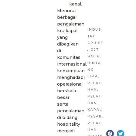
kapal.
Menurut
berbagai
pengalaman
INDUS
kru kapal
TRI
yang
CRUISE
dibagikan
,
OJT
di
HOTEL
komunitas
BINTA
internasional,
NG
kemampuan
LIMA
,
menghadapi
PELATI
operasional
HAN
,
berskala
PELATI
besar
HAN
serta
KAPAL
pengalaman
PESAR
,
di bidang
PELATI
hospitality
HAN
menjadi