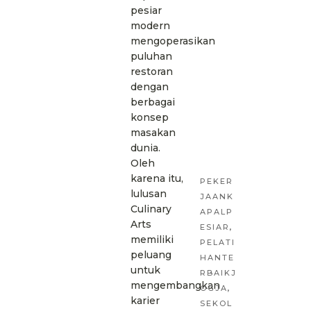
pesiar
modern
mengoperasikan
puluhan
restoran
dengan
berbagai
konsep
masakan
dunia.
Oleh
karena itu,
PEKER
lulusan
JAANK
Culinary
APALP
Arts
ESIAR
,
memiliki
PELATI
peluang
HANTE
untuk
RBAIKJ
mengembangkan
OGJA
,
karier
SEKOL