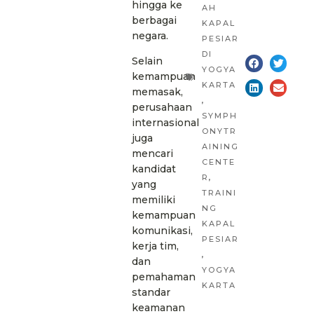
hingga ke
AH
berbagai
KAPAL
negara.
PESIAR
DI
Selain
YOGYA
kemampuan
KARTA
memasak,
,
perusahaan
SYMPH
internasional
ONYTR
juga
AINING
mencari
CENTE
kandidat
R
,
yang
TRAINI
memiliki
NG
kemampuan
KAPAL
komunikasi,
PESIAR
kerja tim,
,
dan
YOGYA
pemahaman
KARTA
standar
keamanan