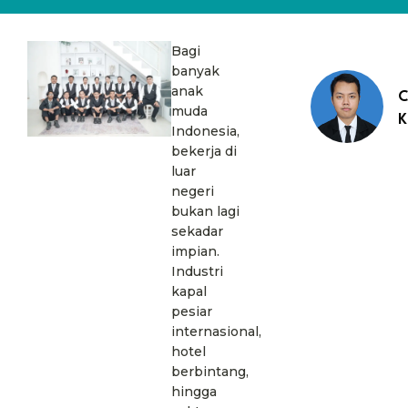
Bagi
banyak
anak
C
muda
K
Indonesia,
bekerja di
luar
negeri
bukan lagi
sekadar
impian.
Industri
kapal
pesiar
internasional,
hotel
berbintang,
hingga