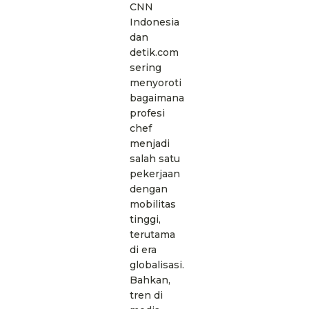
CNN
Indonesia
dan
detik.com
sering
menyoroti
bagaimana
profesi
chef
menjadi
salah satu
pekerjaan
dengan
mobilitas
tinggi,
terutama
di era
globalisasi.
Bahkan,
tren di