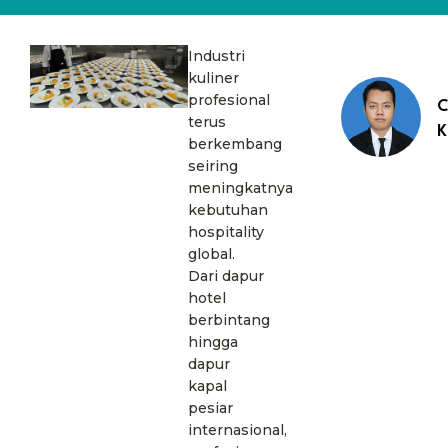
Industri
kuliner
profesional
C
terus
K
berkembang
seiring
meningkatnya
kebutuhan
hospitality
global.
Dari dapur
hotel
berbintang
hingga
dapur
kapal
pesiar
internasional,