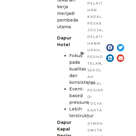
tekanan
PELATI
kerja
HAN
menjadi
KAPAL
pembeda
PESAR
utama.
JOGJA
,
PELATI
Dapur
HANM
Hotel
URAH
,
Fokus
PERHO
pada
TELAN
,
kualitas
SEKOL
dan
AH
konsistensi
KAPAL
Event-
PESIAR
based
DI
pressure
YOGYA
Lebih
KARTA
terstruktur
,
Dapur
SYMPH
Kapal
ONYTR
Pesiar