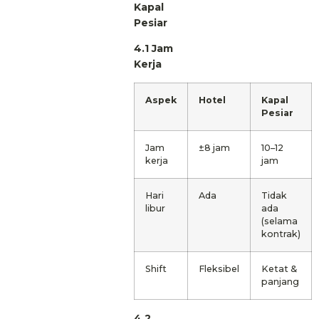
Kapal
Pesiar
4.1 Jam
Kerja
Aspek
Hotel
Kapal
Pesiar
Jam
±8 jam
10–12
kerja
jam
Hari
Ada
Tidak
libur
ada
(selama
kontrak)
Shift
Fleksibel
Ketat &
panjang
4.2