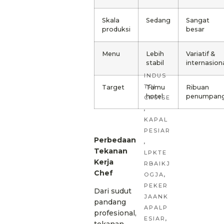
Skala
Sedang
Sangat
produksi
besar
Menu
Lebih
Variatif &
stabil
internasion
INDUS
TRI
Target
Tamu
Ribuan
hotel
penumpan
CRUISE
,
KAPAL
PESIAR
Perbedaan
,
Tekanan
LPKTE
Kerja
RBAIKJ
Chef
OGJA
,
PEKER
Dari sudut
JAANK
pandang
APALP
profesional,
ESIAR
,