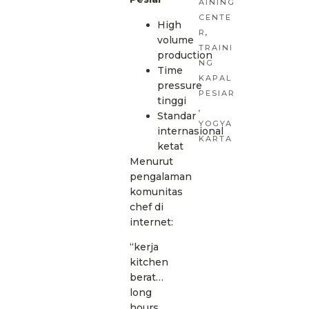
AINING
CENTE
High
R
,
volume
TRAINI
production
NG
Time
KAPAL
pressure
PESIAR
tinggi
,
Standar
YOGYA
internasional
KARTA
ketat
Menurut
pengalaman
komunitas
chef di
internet:
“kerja
kitchen
berat…
long
hours,