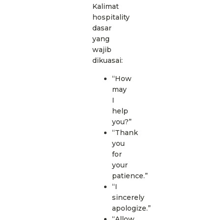
Kalimat
hospitality
dasar
yang
wajib
dikuasai:
“How
may
I
help
you?”
“Thank
you
for
your
patience.”
“I
sincerely
apologize.”
“Allow