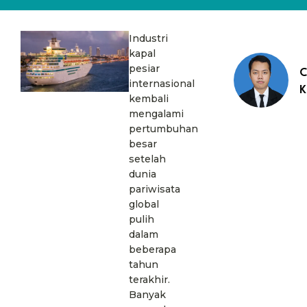
Industri
kapal
pesiar
C
internasional
K
kembali
mengalami
pertumbuhan
besar
setelah
dunia
pariwisata
global
pulih
dalam
beberapa
tahun
terakhir.
Banyak