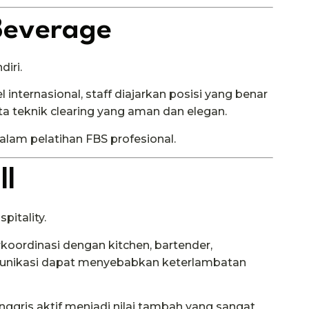
Beverage
iri.
internasional, staff diajarkan posisi yang benar
a teknik clearing yang aman dan elegan.
lam pelatihan FBS profesional.
ll
itality.
koordinasi dengan kitchen, bartender,
omunikasi dapat menyebabkan keterlambatan
ggris aktif menjadi nilai tambah yang sangat